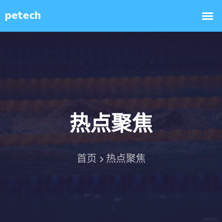
热点聚焦
首页
热点聚焦