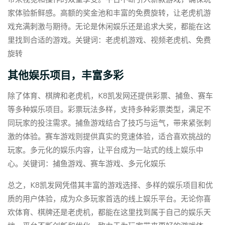
家体验新鲜感。高额的奖金池和丰富的免费旋转，让老虎机游
戏充满刺激与期待。无论是休闲娱乐还是追求大奖，都能在这
里找到合适的游戏。关键词：老虎机游戏、视频老虎机、免费
旋转
其他娱乐项目，丰富多彩
除了体育、棋牌和老虎机，K8凯发网还提供彩票、捕鱼、赛车
等多种娱乐项目。彩票玩法多样，支持多种彩票类型，满足不
同玩家的投注需求。捕鱼游戏结合了技巧与运气，带来紧张刺
激的体验。赛车游戏则提供真实的竞速体验，适合喜欢挑战的
玩家。多元化的娱乐内容，让平台成为一站式的线上娱乐中
心。关键词：捕鱼游戏、赛车游戏、多元化娱乐
总之，K8凯发网凭借其丰富的游戏选择、多样的娱乐项目和优
质的用户体验，成为众多玩家首选的线上娱乐平台。无论你喜
欢体育、棋牌还是老虎机，都能在这里找到属于自己的娱乐天