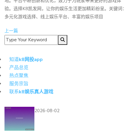
地。平台不断创新和优化，致力于为玩家带来更好的游戏体
验。选择K8凯发网，让你的娱乐生活更加精彩纷呈。关键词：
多元化游戏选择、线上娱乐平台、丰富的娱乐项目
上一篇
导航
知道
k8网投app
产品总览
热点聚焦
服务宗旨
联系
k8娱乐真人游戏
热门资讯
2026-08-02
详细介绍K8网站登录入口的
多种方式及常见登录问题解决