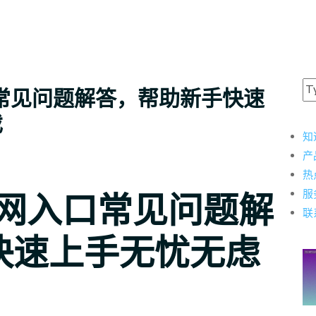
常见问题解答，帮助新手快速
戏
知
产
热
服
官网入口常见问题解
联
快速上手无忧无虑