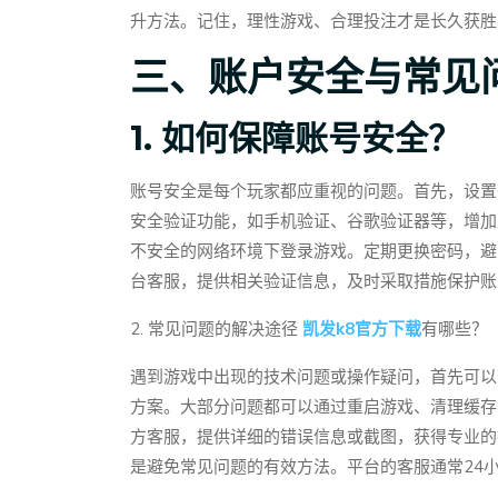
点击“忘记密码”链接，按照提示通过手机或邮箱
供相关验证信息，协助解决问题。为了避免登录困
减少每次登录的繁琐步骤。同时，确保网络连接稳
二、游戏玩法与操作
1. 常见的游戏规则介绍
K8凯发娱乐官网涵盖多种游戏类型，如真人娱乐
百家乐、轮盘、龙虎等，玩家需要了解基本的投注
率相对固定；轮盘则是猜数字或颜色，投注方式多
复杂玩法。掌握游戏规则不仅能提升胜率，还能增
2. 如何提高游戏中的胜
提高胜率的关键在于合理的投注策略和良好的心态
大导致亏损。学习一些基本的游戏技巧，比如观察
游戏中占据优势。此外，利用平台提供的免费试玩