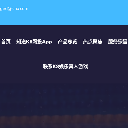
eged@sina.com
首页
知道
K8网投app
产品总览
热点聚焦
服务宗旨
联系
K8娱乐真人游戏