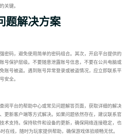
重置密码。如果多次尝试仍无法登录，建议联系平台客服，提
难，建议在登录后开启自动登录功能，或者保存账号信息，
定，避免因网络问题导致登录失败。
技巧
、电子游艺、体育博彩等。每款游戏都有其独特的规则，比如
方式和赔率。比如，百家乐主要是猜庄家或闲家的输赢，赔
样。建议新手先从简单的游戏入手，熟悉规则后再逐步尝试
加游戏的趣味性和策略性。
率？
。新手可以采用“少量多次”的投注方式，避免一次性投入过
游戏走势、合理利用投注额度、控制情绪等，都能帮助你在
或模拟游戏，练习操作技巧，积累经验，也是一种有效的提