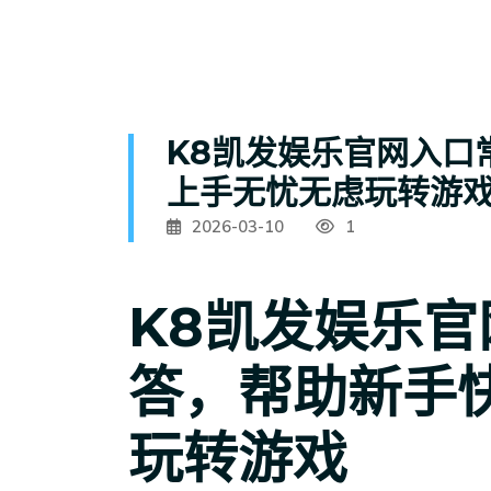
K8凯发娱乐官网入口
上手无忧无虑玩转游
2026-03-10
1
K8凯发娱乐
答，帮助新手
玩转游戏