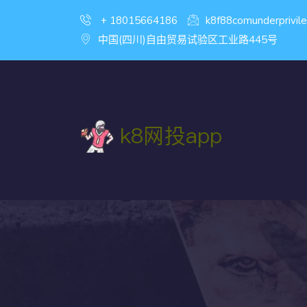
+ 18015664186
k8f88comunderprivil
中国(四川)自由贸易试验区工业路445号