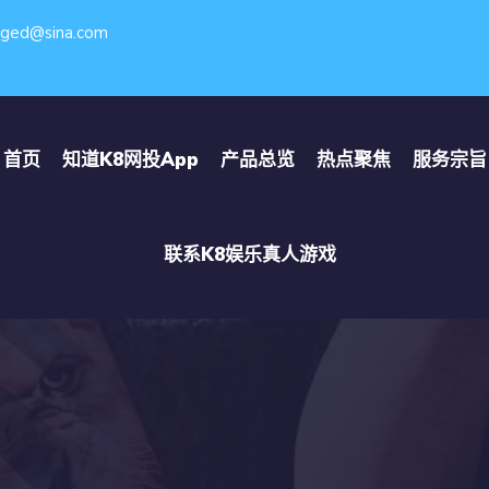
eged@sina.com
首页
知道
K8网投app
产品总览
热点聚焦
服务宗旨
联系
K8娱乐真人游戏