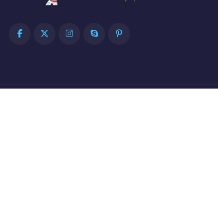
联系电话
+18015664186
公司地址
中国(四川)自由贸易试验区工业路445号
导航