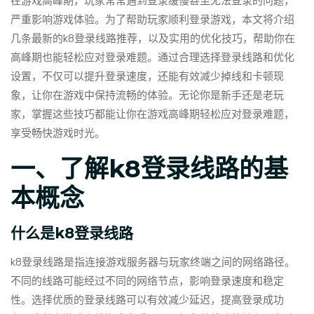
在游戏高峰期，玩家常常遇到登录缓慢甚至无法登录的问题，
严重影响游戏体验。为了帮助玩家顺利登录游戏，本文将介绍
几条最新的k8登录线路推荐，以及实用的优化技巧，帮助你在
高峰期也能轻松应对登录难题。通过合理选择登录线路和优化
设置，不仅可以提升登录速度，还能有效减少掉线和卡顿现
象，让你在游戏中保持流畅的体验。无论你是新手还是老玩
家，掌握这些技巧都能让你在游戏高峰期轻松应对登录难题，
享受畅快游戏时光。
一、了解k8登录线路的基
本概念
什么是k8登录线路
k8登录线路是指连接游戏服务器与玩家终端之间的网络路径。
不同的线路可能经过不同的网络节点，影响登录速度和稳定
性。选择优质的登录线路可以有效减少延迟，提高登录成功