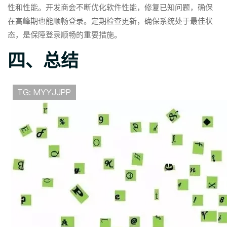
性和性能。开发商会不断优化软件性能，修复已知问题，确保
在高峰期也能顺畅登录。定期检查更新，确保系统处于最佳状
态，是保障登录顺畅的重要措施。
四、总结