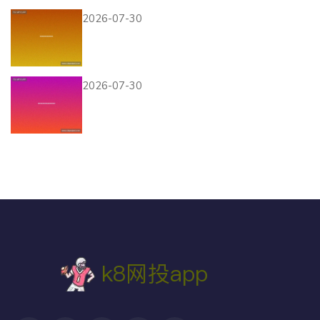
2026-07-30
英格兰与加纳世界杯比赛阵容
对比及比赛前瞻分析
2026-07-30
苏格兰对巴西比赛替补名单曝
光，分析潜在替补对比赛走势
的影响