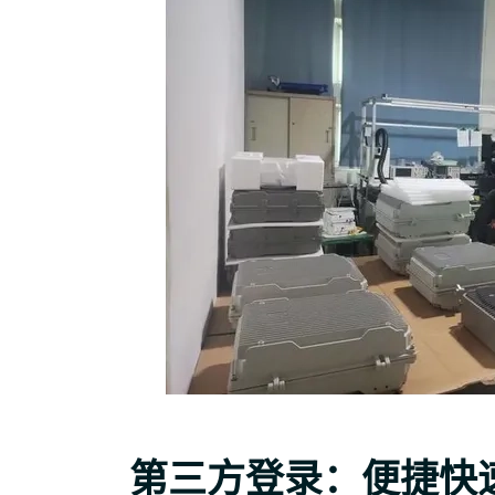
第三方登录：便捷快