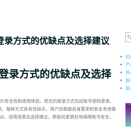
登录方式的优缺点及选择建议
知
产
同登录方式的优缺点及选择
热
服
联
提升安全性和使用体验。常见的登录方式包括账号密码登录、
录。每种方式各有优缺点，用户应根据自身需求和安全考虑做
点、适用场景及选择建议，帮助玩家更好地保障账号安全，