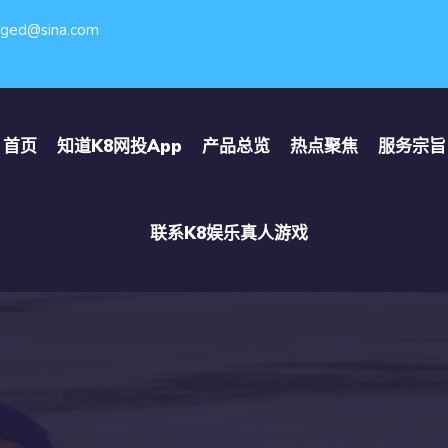
eged@sina.com
首页
知道
K8网投app
产品总览
热点聚焦
服务宗旨
联系
K8娱乐真人游戏