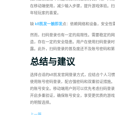
在移动端使用，减少输入步骤，提升游戏体验。扫
年轻玩家的喜爱。
缺
k8凯发一触即发
点：依赖网络和设备，安全性
然而，扫码登录也有一定的局限性。需要稳定的网
造，存在一定的安全隐患。用户在使用扫码登录时
露。此外，扫码登录的普及度还不及账号密码和第
总结与建议
选择合适的k8凯发官网登录方式，应结合个人习
使用账号密码登录，配合强密码和双重验证措施。
的账号安全。移动端用户则可以优先考虑扫码登录
开启多重验证，确保账号安全，享受更优质的游戏
的明智选择。
上一篇