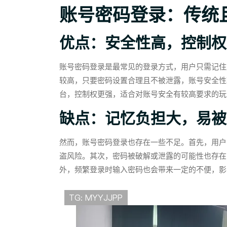
账号密码登录：传统
优点：安全性高，控制权
账号密码登录是最常见的登录方式，用户只需记住
较高，只要密码设置合理且不被泄露，账号安全性
台，控制权更强，适合对账号安全有较高要求的玩
缺点：记忆负担大，易被
然而，账号密码登录也存在一些不足。首先，用户
盗风险。其次，密码被破解或泄露的可能性也存在
外，频繁登录时输入密码也会带来一定的不便，影