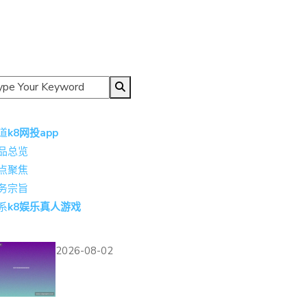
导航
道
k8网投app
品总览
点聚焦
务宗旨
系
k8娱乐真人游戏
热门资讯
2026-08-02
详细介绍K8网站登录入
口的多种方式及常见登