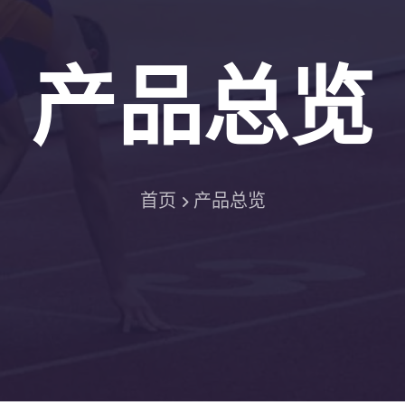
产品总览
首页
产品总览