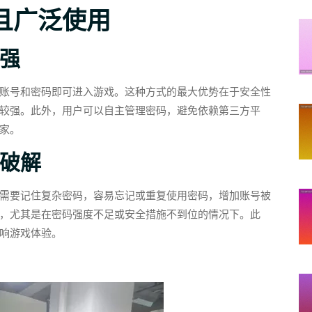
且广泛使用
强
账号和密码即可进入游戏。这种方式的最大优势在于安全性
较强。此外，用户可以自主管理密码，避免依赖第三方平
家。
破解
需要记住复杂密码，容易忘记或重复使用密码，增加账号被
，尤其是在密码强度不足或安全措施不到位的情况下。此
响游戏体验。