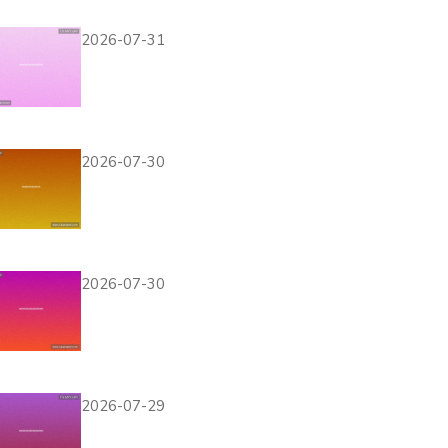
录问题解决方案
2026-07-31
荷兰日本世界杯比赛地
点在哪裡？详细位置及
周边配套设施介绍
2026-07-30
英格兰与加纳世界杯比
赛阵容对比及比赛前瞻
分析
2026-07-30
苏格兰对巴西比赛替补
名单曝光，分析潜在替
补对比赛走势的影响
2026-07-29
美国队对巴拉圭比赛出