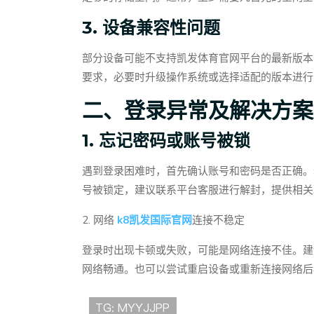
3. 设备兼容性问题
部分设备可能不支持凯发体育官网平台的最新版本
要求，必要时升级操作系统或选择适配的版本进行
二、登录异常及解决方案
1. 忘记密码或账号被锁
遇到登录困难时，首先确认账号和密码是否正确。
号被锁定，建议联系平台客服进行解封，提供相关
2. 网络
k8凯发国际官网
连接不稳定
登录时出现卡顿或失败，可能是网络连接不佳。建议
网络畅通。也可以尝试重启设备或重新连接网络后