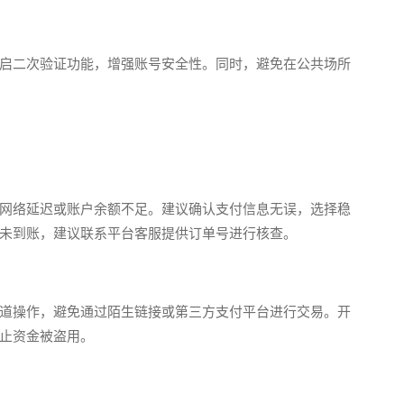
启二次验证功能，增强账号安全性。同时，避免在公共场所
网络延迟或账户余额不足。建议确认支付信息无误，选择稳
未到账，建议联系平台客服提供订单号进行核查。
道操作，避免通过陌生链接或第三方支付平台进行交易。开
止资金被盗用。