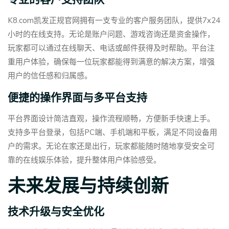
K8.com凯发正规官网拥有一支专业的客户服务团队，提供7x24
小时的在线支持。无论是账户问题、游戏咨询还是资金操作，
玩家都可以通过在线聊天、电话或邮件获得及时帮助。平台注
重用户体验，确保每一位玩家都能得到满意的解决方案，增强
用户的信任感和归属感。
便捷的操作界面与多平台支持
平台界面设计简洁直观，操作流程顺畅，方便新手快速上手。
支持多平台登录，包括PC端、手机端和平板，满足不同设备用
户的需求。无论在家还是出行，玩家都能随时随地享受安全可
靠的在线娱乐体验，提升整体用户体验感受。
未来发展与持续创新
技术升级与安全优化