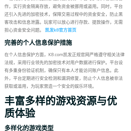
作，实行资金隔离存放，避免资金被挪用或盗用。同时，平台
还引入先进的加密技术，保障交易过程中的资金安全，防止黑
客攻击和信息泄露。玩家可以放心进行存款、提款操作，无需
担心资金安全问题。
凯发k8官方首页
完善的个人信息保护措施
在个人信息保护方面，K8.com凯发正规官网严格遵守相关法律
法规，采用行业领先的加密技术对用户数据进行保护。平台设
有多重身份验证机制，确保只有本人才能访问账户信息。此
外，平台定期进行安全检测和漏洞修复，防止个人信息被非法
获取或滥用，为玩家营造一个安全的娱乐环境。
丰富多样的游戏资源与优
质体验
多样化的游戏类型