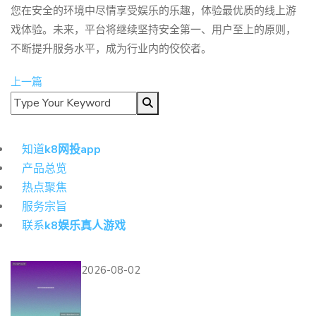
您在安全的环境中尽情享受娱乐的乐趣，体验最优质的线上游
戏体验。未来，平台将继续坚持安全第一、用户至上的原则，
不断提升服务水平，成为行业内的佼佼者。
上一篇
导航
知道
k8网投app
产品总览
热点聚焦
服务宗旨
联系
k8娱乐真人游戏
热门资讯
2026-08-02
详细介绍K8网站登录入口的