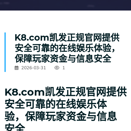
K8.com凯发正规官网提供
安全可靠的在线娱乐体验，
保障玩家资金与信息安全
2026-03-31
1
K8.com凯发正规官网提供
安全可靠的在线娱乐体
验，保障玩家资金与信息
安全