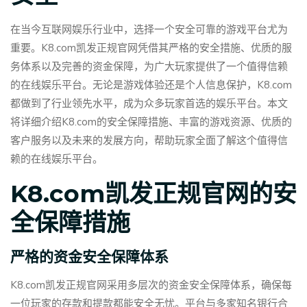
在当今互联网娱乐行业中，选择一个安全可靠的游戏平台尤为
重要。K8.com凯发正规官网凭借其严格的安全措施、优质的服
务体系以及完善的资金保障，为广大玩家提供了一个值得信赖
的在线娱乐平台。无论是游戏体验还是个人信息保护，K8.com
都做到了行业领先水平，成为众多玩家首选的娱乐平台。本文
将详细介绍K8.com的安全保障措施、丰富的游戏资源、优质的
客户服务以及未来的发展方向，帮助玩家全面了解这个值得信
赖的在线娱乐平台。
K8.com凯发正规官网的安
全保障措施
严格的资金安全保障体系
K8.com凯发正规官网采用多层次的资金安全保障体系，确保每
一位玩家的存款和提款都能安全无忧。平台与多家知名银行合