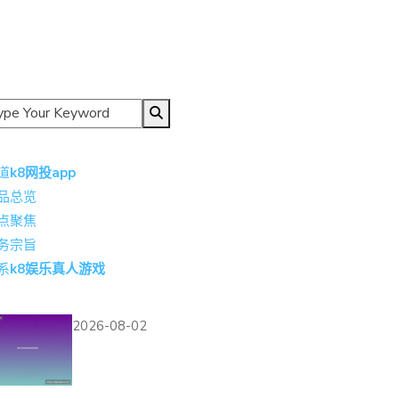
导航
道
k8网投app
品总览
点聚焦
务宗旨
系
k8娱乐真人游戏
热门资讯
2026-08-02
详细介绍K8网站登录入
口的多种方式及常见登