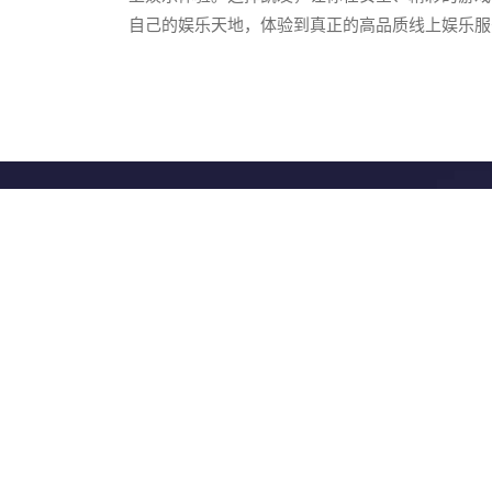
自己的娱乐天地，体验到真正的高品质线上娱乐服