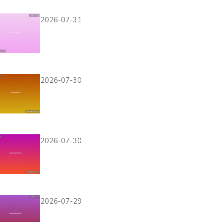
录问题解决方案
2026-07-31
荷兰日本世界杯比赛地
点在哪裡？详细位置及
周边配套设施介绍
2026-07-30
英格兰与加纳世界杯比
赛阵容对比及比赛前瞻
分析
2026-07-30
苏格兰对巴西比赛替补
名单曝光，分析潜在替
补对比赛走势的影响
2026-07-29
美国队对巴拉圭比赛出