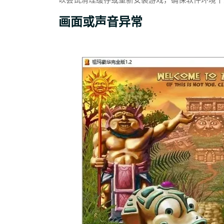
以尝试清理缓存或重新安装游戏，确保软件环境干
画面或声音异常