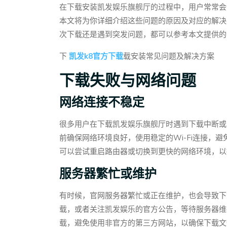
在下载安装凯发娱乐旗舰厅的过程中，用户常常会
本文将为你详细介绍这些问题的原因及对应的解决
次下载还是遇到突发问题，都可以参考本文提供的
下
凯发k8官方下载
载安装常见问题及解决方案
下载失败与网络问题
网络连接不稳定
很多用户在下载凯发娱乐旗舰厅时遇到下载中断或
前确保网络环境良好，使用稳定的Wi-Fi连接，
可以尝试重启路由器或切换到更快的网络环境，以
服务器繁忙或维护
有时候，官网服务器繁忙或正在维护，也会导致下
载，或者关注凯发娱乐的官方公告，等待服务器维
载，避免使用非官方的第三方网站，以确保下载文