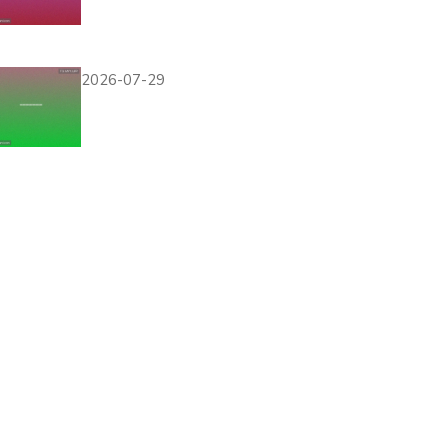
场名单：关键球员状态
与战术调整深度解析
2026-07-29
美国对巴拉圭比赛现场
酒吧推荐：享受世界杯
激情的最佳选择