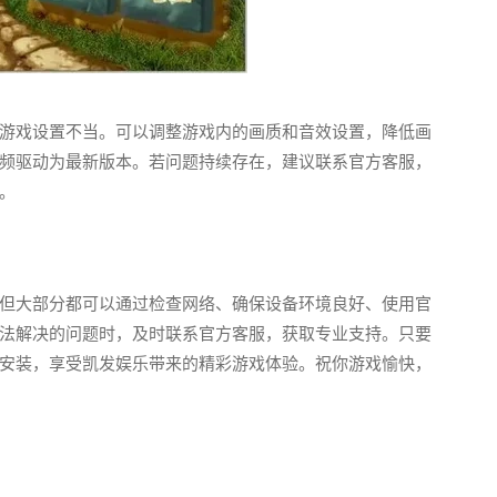
游戏设置不当。可以调整游戏内的画质和音效设置，降低画
频驱动为最新版本。若问题持续存在，建议联系官方客服，
。
但大部分都可以通过检查网络、确保设备环境良好、使用官
法解决的问题时，及时联系官方客服，获取专业支持。只要
安装，享受凯发娱乐带来的精彩游戏体验。祝你游戏愉快，