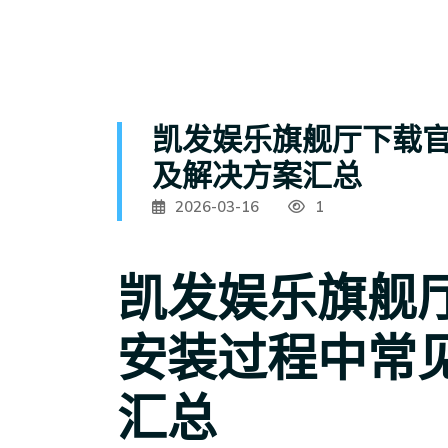
凯发娱乐旗舰厅下载
及解决方案汇总
2026-03-16
1
凯发娱乐旗舰
安装过程中常
汇总