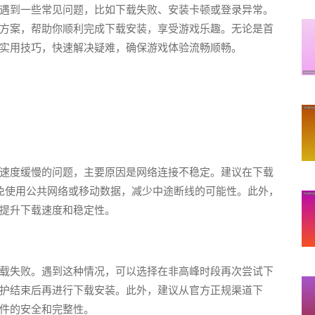
遇到一些常见问题，比如下载失败、安装卡顿或登录异常。
方案，帮助你顺利完成下载安装，享受游戏乐趣。无论是首
实用技巧，快速解决疑难，确保游戏体验流畅顺畅。
速度缓慢的问题，主要原因是网络连接不稳定。建议在下载
避免使用公共网络或移动数据，减少中途断线的可能性。此外，
提升下载速度和稳定性。
载失败。遇到这种情况，可以选择在非高峰时段再次尝试下
护结束后再进行下载安装。此外，建议从官方正规渠道下
件的安全和完整性。