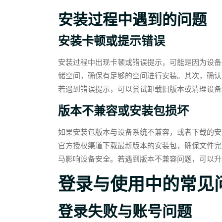
安装过程中遇到的问题
安装卡顿或提示错误
安装过程中出现卡顿或错误提示，可能是因为设备
储空间，确保有足够的空间进行安装。其次，确认
若遇到错误提示，可以尝试卸载旧版本或清理设备
版本不兼容或安装包损坏
如果安装包版本与设备系统不兼容，或者下载的安
官方授权渠道下载最新版本的安装包，确保文件完
马影响设备安全。若遇到版本不兼容问题，可以升
登录与使用中的常见
登录失败与账号问题