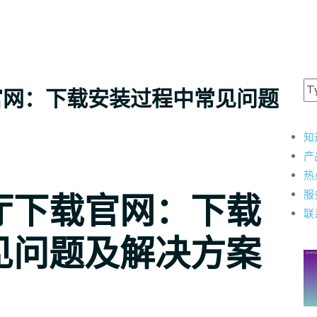
官网：下载安装过程中常见问题
知
产
热
服
厅下载官网：下载
联
见问题及解决方案