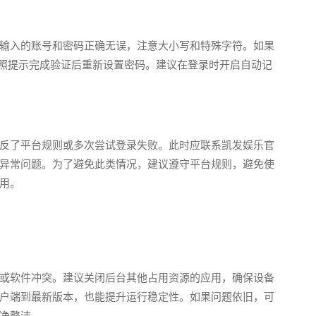
输入的账号和密码正确无误，注意大小写和特殊字符。如果
按照提示完成验证后重新设置密码。建议在登录时开启自动记
反了平台规则或多次尝试登录失败。此时应联系凯发娱乐官
异常问题。为了避免此类情况，建议遵守平台规则，避免使
用。
或软件冲突。建议关闭后台其他占用资源的应用，确保设备
户端到最新版本，也能提升运行稳定性。如果问题依旧，可