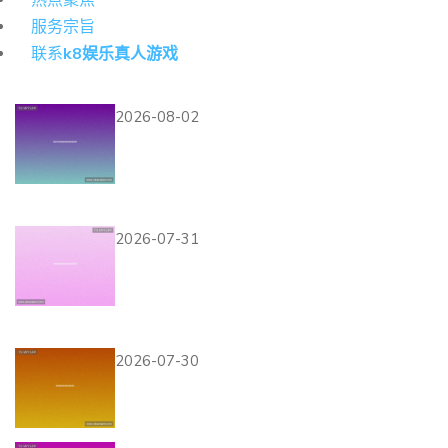
热点聚焦
服务宗旨
联系
k8娱乐真人游戏
热门资讯
2026-08-02
详细介绍K8网站登录入口的
多种方式及常见登录问题解决
方案
2026-07-31
荷兰日本世界杯比赛地点在哪
裡？详细位置及周边配套设施
介绍
2026-07-30
英格兰与加纳世界杯比赛阵容
对比及比赛前瞻分析