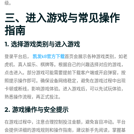
级。
三、进入游戏与常见操作
指南
1. 选择游戏类别与进入游戏
登录平台后，
凯发k8官方下载
首页会展示各种游戏类别，如老
虎机、真人娱乐、棋牌等。根据自己的兴趣选择对应的游戏，
点击进入。部分游戏可能需要提前下载客户端或开启弹窗，按
照提示操作即可。确保设备网络稳定，避免在游戏过程中出现
卡顿或断线，影响游戏体验。进入游戏后，可以先试玩体验，
熟悉操作流程，再正式投注。
2. 游戏操作与安全提示
在游戏过程中，注意合理控制投注金额，避免盲目冲动。平台
会提供详细的游戏规则和操作指南，建议新手先阅读，掌握基