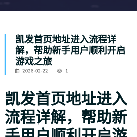
凯发首页地址进入流程详
解，帮助新手用户顺利开启
游戏之旅
2026-02-22
1
凯发首页地址进入
流程详解，帮助新
手用户顺利开启游