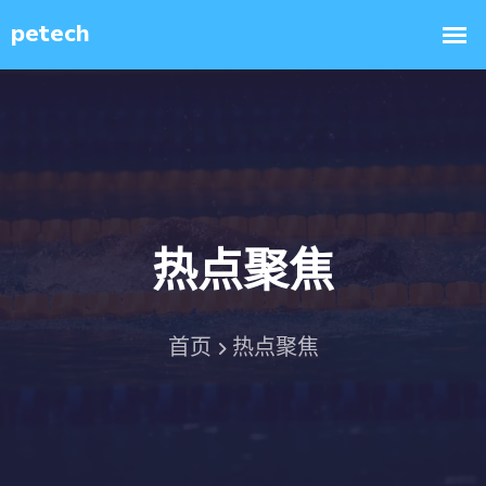
热点聚焦
首页
热点聚焦