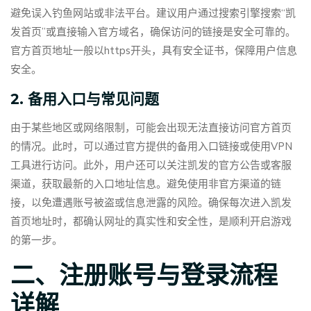
避免误入钓鱼网站或非法平台。建议用户通过搜索引擎搜索“凯
发首页”或直接输入官方域名，确保访问的链接是安全可靠的。
官方首页地址一般以https开头，具有安全证书，保障用户信息
安全。
2. 备用入口与常见问题
由于某些地区或网络限制，可能会出现无法直接访问官方首页
的情况。此时，可以通过官方提供的备用入口链接或使用VPN
工具进行访问。此外，用户还可以关注凯发的官方公告或客服
渠道，获取最新的入口地址信息。避免使用非官方渠道的链
接，以免遭遇账号被盗或信息泄露的风险。确保每次进入凯发
首页地址时，都确认网址的真实性和安全性，是顺利开启游戏
的第一步。
二、注册账号与登录流程
详解