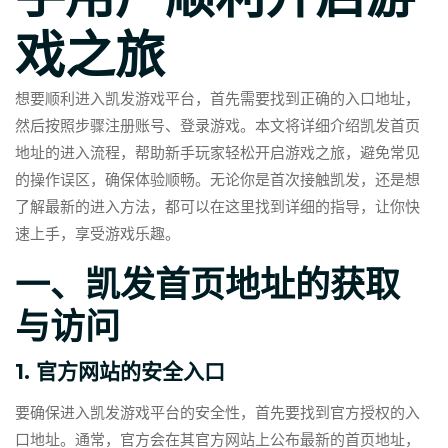
戏之旅
想要顺利进入凯发游戏平台，首先需要找到正确的入口地址，
然后按照步骤注册账号、登录游戏。本文将详细介绍凯发首页
地址的进入流程，帮助新手玩家轻松开启游戏之旅，避免常见
的操作误区，确保体验顺畅。无论你是首次接触凯发，还是想
了解最新的进入方法，都可以在这里找到详细的指导，让你快
速上手，享受游戏乐趣。
一、凯发首页地址的获取
与访问
1. 官方网站的安全入口
要确保进入凯发游戏平台的安全性，首先要找到官方授权的入
口地址。通常，官方会在其官方网站上公布最新的首页地址，