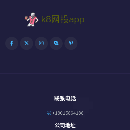
联系电话
+18015664186
公司地址