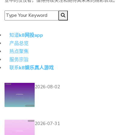
业中的佼佼者，值得持续关注和期待其未来的精彩表现。
导航
知道
k8网投app
产品总览
热点聚焦
服务宗旨
联系
k8娱乐真人游戏
热门资讯
2026-08-02
详细介绍K8网站登录入口的
多种方式及常见登录问题解决
方案
2026-07-31