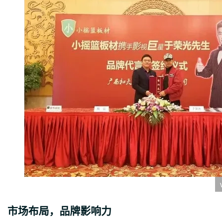
市场布局，品牌影响力