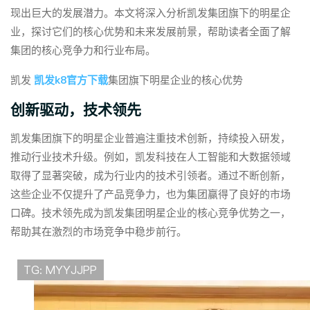
现出巨大的发展潜力。本文将深入分析凯发集团旗下的明星企
业，探讨它们的核心优势和未来发展前景，帮助读者全面了解
集团的核心竞争力和行业布局。
凯发
凯发k8官方下载
集团旗下明星企业的核心优势
创新驱动，技术领先
凯发集团旗下的明星企业普遍注重技术创新，持续投入研发，
推动行业技术升级。例如，凯发科技在人工智能和大数据领域
取得了显著突破，成为行业内的技术引领者。通过不断创新，
这些企业不仅提升了产品竞争力，也为集团赢得了良好的市场
口碑。技术领先成为凯发集团明星企业的核心竞争优势之一，
帮助其在激烈的市场竞争中稳步前行。