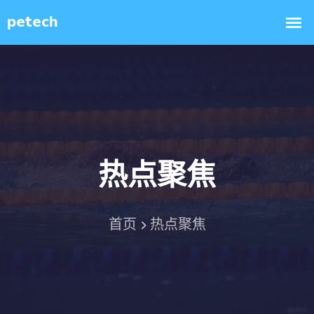
热点聚焦
首页
热点聚焦