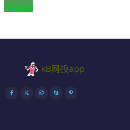
美国对巴拉圭比赛现场酒吧推
荐：享受世界杯激情的最佳选
择