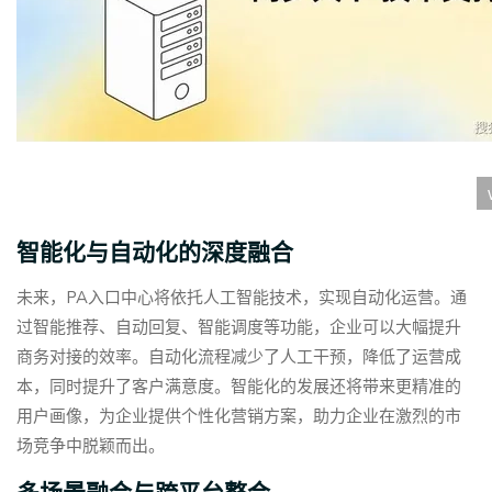
智能化与自动化的深度融合
未来，PA入口中心将依托人工智能技术，实现自动化运营。通
过智能推荐、自动回复、智能调度等功能，企业可以大幅提升
商务对接的效率。自动化流程减少了人工干预，降低了运营成
本，同时提升了客户满意度。智能化的发展还将带来更精准的
用户画像，为企业提供个性化营销方案，助力企业在激烈的市
场竞争中脱颖而出。