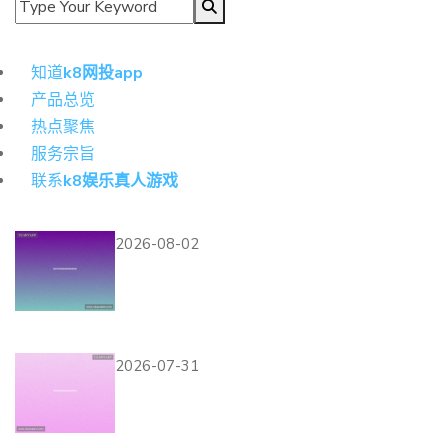
导航
知道
k8网投app
产品总览
热点聚焦
服务宗旨
联系
k8娱乐真人游戏
热门资讯
2026-08-02
详细介绍K8网站登录入口的
多种方式及常见登录问题解决
方案
2026-07-31
荷兰日本世界杯比赛地点在哪
裡？详细位置及周边配套设施