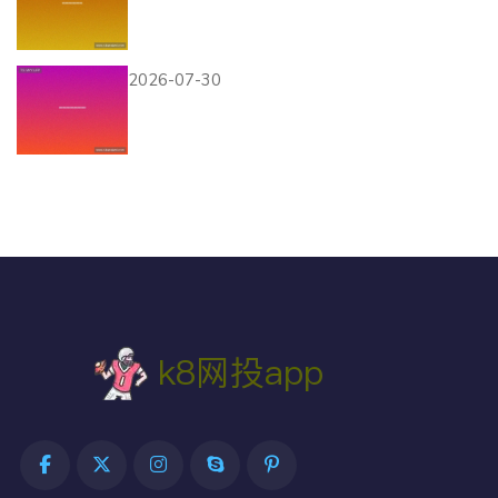
英格兰与加纳世界杯比赛阵容
对比及比赛前瞻分析
2026-07-30
苏格兰对巴西比赛替补名单曝
光，分析潜在替补对比赛走势
的影响