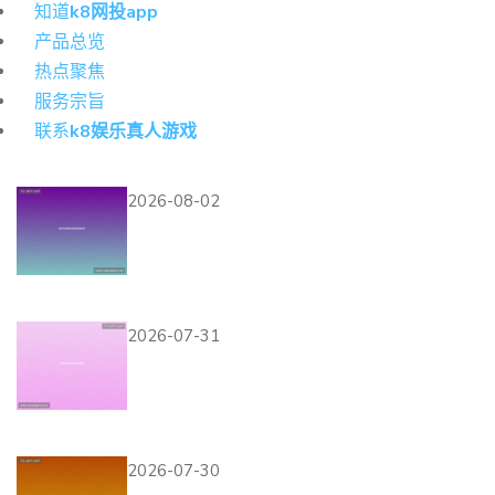
知道
k8网投app
产品总览
热点聚焦
服务宗旨
联系
k8娱乐真人游戏
热门资讯
2026-08-02
详细介绍K8网站登录入口的
多种方式及常见登录问题解决
方案
2026-07-31
荷兰日本世界杯比赛地点在哪
裡？详细位置及周边配套设施
介绍
2026-07-30