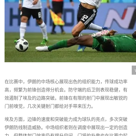
在比赛中，伊朗的中场核心展现出色的组织能力，传球成功率
高，频繁为前锋创造得分机会。防守端的后卫则表现稳健，有
效遏制了埃及的边路突破。前锋在有限的射门中展现出敏锐的
门前嗅觉，几次关键射门都给对手带来压力。
埃及方面，边锋的速度和突破能力成为球队的亮点，多次突破
伊朗防线制造威胁。中场组织者则在调度中展现出一定的创造
力，但整体射门效率仍有提升空间。门将的扑救也在比赛中起