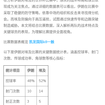
在分析伊朗对埃及的世界杯比赛中，球队的战术布局和球员表
现成为关注焦点。通过详细的数据表可以看出，伊朗在比赛中
采取了稳健的防守策略，依靠中场的组织和反击来寻找得分机
会。而埃及则偏向于高压逼抢，试图通过快速传导和边路突破
制造威胁。本文将结合比赛数据，深入解析两队的战术特点及
关键球员的表现，为理解比赛提供全面视角。
比赛数据表概览
凯发国际k8一触
以下是伊朗对埃及比赛的关键数据统计表，涵盖控球率、射门
次数、传球成功率、角球数等核心指标：
统计项目
伊朗
埃及
控球率
48%
52%
射门次数
10
14
射正次数
3
5