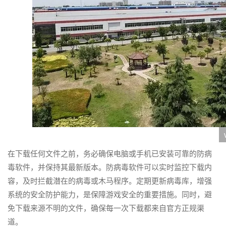
在下载任何文件之前，务必确保电脑或手机已安装可靠的防病
毒软件，并保持其最新版本。防病毒软件可以实时监控下载内
容，及时拦截潜在的病毒或木马程序。定期更新病毒库，增强
系统的安全防护能力，是保障游戏安全的重要措施。同时，避
免下载来源不明的文件，确保每一次下载都来自官方正规渠
道。