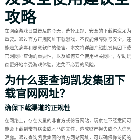
攻略
在网络游戏日益普及的今天，选择正规、安全的下载渠道尤为
重要。通过官方正规网址下载游戏，不仅能保障账号安全，还
能避免病毒和恶意软件的侵害。本文将详细介绍凯发集团下载
官网网址查询的重要性，以及如何安全使用相关网址，帮助玩
家更好地享受游戏体验，避免不必要的风险。
为什么要查询凯发集团下
载官网网址？
确保下载渠道的正规性
在网络上，存在大量的非官方或仿冒网站，玩家在不经意间可
能会下载到带有病毒或木马的文件，造成财产损失或个人信息
泄露。通过查询凯发集团的官方网站网址，可以确保你访问的