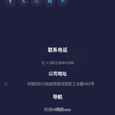
联系电话
+18015664186
公司地址
中国(四川)自由贸易试验区工业路445号
导航
知道
k8网投app