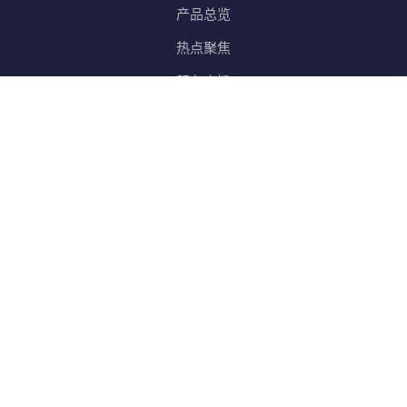
产品总览
热点聚焦
服务宗旨
联系
k8娱乐真人游戏
网站地图
SiteMap
邮箱订阅