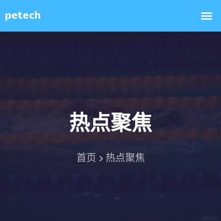
热点聚焦
首页
热点聚焦