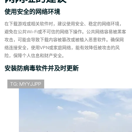
使用安全的网络环境
在下载游戏或相关软件时，建议使用安全、稳定的网络环境，
避免在公共Wi-Fi或不可信的网络下操作。公共网络容易被黑客
攻击，可能会导致下载内容被篡改或被植入恶意软件。确保网
络连接安全，使用VPN或家庭网络，能有效降低被攻击的风
险，保障个人信息和财产安全。
安装防病毒软件并及时更新