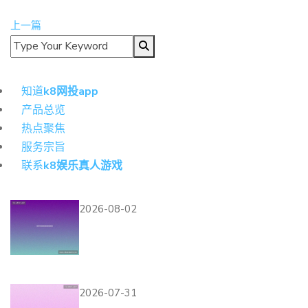
上一篇
导航
知道
k8网投app
产品总览
热点聚焦
服务宗旨
联系
k8娱乐真人游戏
热门资讯
2026-08-02
详细介绍K8网站登录入口的
多种方式及常见登录问题解决
方案
2026-07-31