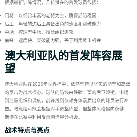
根据最新训练情况，几位潜在的首发球员包括：
门将：以经验丰富的老将为主，确保后防稳固
后卫：年轻的边后卫具备出色的速度和突破能力
中场：控球型中场，擅长组织进攻
前锋：速度快、突破能力强，善于利用反击机会
澳大利亚队的首发阵容展
望
澳大利亚队在2026年世界杯中，依然坚持以坚实的防守和高效
的反击为战术核心。球队的防线由经验丰富的后卫领衔，中场
则注重组织和调度，前锋线则依赖身体素质出众的球员进行冲
击。教练组可能会根据对手调整阵型，但整体风格偏向稳健，
期待在比赛中利用反击创造得分机会。
战术特点与亮点