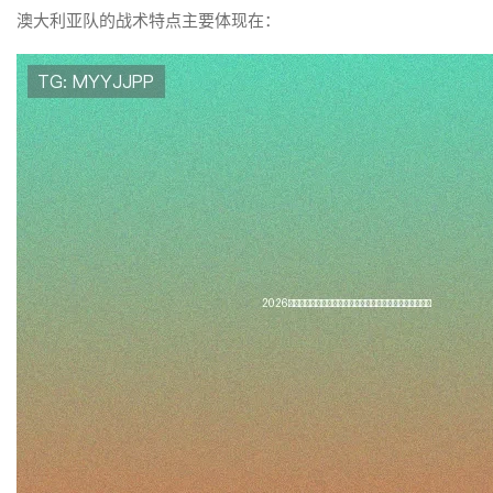
澳大利亚队的战术特点主要体现在：