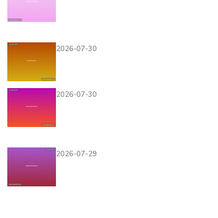
荷兰日本世界杯比赛地点在哪
裡？详细位置及周边配套设施
介绍
2026-07-30
英格兰与加纳世界杯比赛阵容
对比及比赛前瞻分析
2026-07-30
苏格兰对巴西比赛替补名单曝
光，分析潜在替补对比赛走势
的影响
2026-07-29
美国队对巴拉圭比赛出场名
单：关键球员状态与战术调整
深度解析