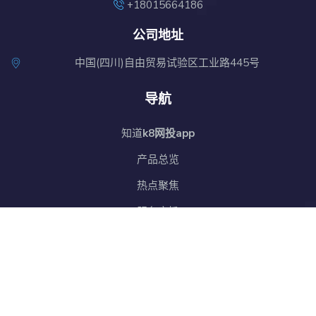
+18015664186
公司地址
中国(四川)自由贸易试验区工业路445号
导航
知道
k8网投app
产品总览
热点聚焦
服务宗旨
联系
k8娱乐真人游戏
网站地图
SiteMap