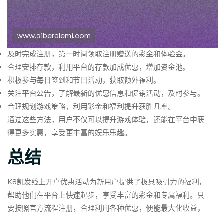
及时完成注册，第一时间领取注册赠送的彩金和体验金。
合理安排存款，利用平台的存款加成优惠，增加资金池。
积极参与每日签到和节日活动，获取额外福利。
关注平台公告，了解最新的优惠信息和促销活动，及时参与。
合理规划游戏策略，利用彩金和福利提升获胜几率。
通过这些方法，用户不仅可以提升游戏体验，还能在平台中获
得更多实惠，享受更丰富的娱乐乐趣。
总结
K8凯发线上开户优惠活动为新用户提供了极具吸引力的福利，
帮助他们在平台上快速起步，享受丰富的彩金和专属福利。只
要按照官方流程注册，合理利用各种优惠，便能最大化收益，