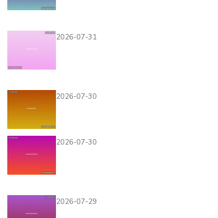
多种方式及常见登录问题解决
方案
2026-07-31
荷兰日本世界杯比赛地点在哪
裡？详细位置及周边配套设施
介绍
2026-07-30
英格兰与加纳世界杯比赛阵容
对比及比赛前瞻分析
2026-07-30
苏格兰对巴西比赛替补名单曝
光，分析潜在替补对比赛走势
的影响
2026-07-29