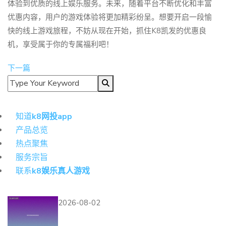
体验到优质的线上娱乐服务。未来，随着平台不断优化和丰富
优惠内容，用户的游戏体验将更加精彩纷呈。想要开启一段愉
快的线上游戏旅程，不妨从现在开始，抓住K8凯发的优惠良
机，享受属于你的专属福利吧！
下一篇
导航
知道
k8网投app
产品总览
热点聚焦
服务宗旨
联系
k8娱乐真人游戏
热门资讯
2026-08-02
详细介绍K8网站登录入口的