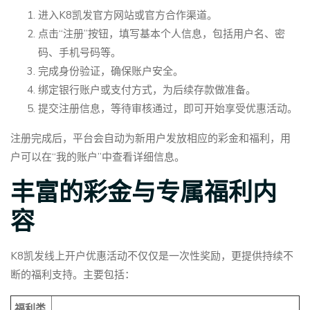
进入K8凯发官方网站或官方合作渠道。
点击“注册”按钮，填写基本个人信息，包括用户名、密
码、手机号码等。
完成身份验证，确保账户安全。
绑定银行账户或支付方式，为后续存款做准备。
提交注册信息，等待审核通过，即可开始享受优惠活动。
注册完成后，平台会自动为新用户发放相应的彩金和福利，用
户可以在“我的账户”中查看详细信息。
丰富的彩金与专属福利内
容
K8凯发线上开户优惠活动不仅仅是一次性奖励，更提供持续不
断的福利支持。主要包括：
福利类