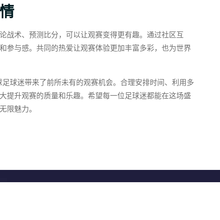
情
论战术、预测比分，可以让观赛变得更有趣。通过社区互
和参与感。共同的热爱让观赛体验更加丰富多彩，也为世界
全球足球迷带来了前所未有的观赛机会。合理安排时间、利用多
大提升观赛的质量和乐趣。希望每一位足球迷都能在这场盛
无限魅力。