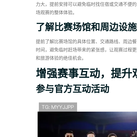
力大，提前安排可以避免临时找住宿或交通不便的
场观赛的整体体验。
了解比赛场馆和周边设施
提前了解比赛场馆的具体位置、交通路线、周边餐
时间，避免临时赶场带来的紧张感，让观赛过程更
和旅游体验的绝佳机会。
增强赛事互动，提升
参与官方互动活动