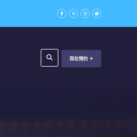
+
现在预约