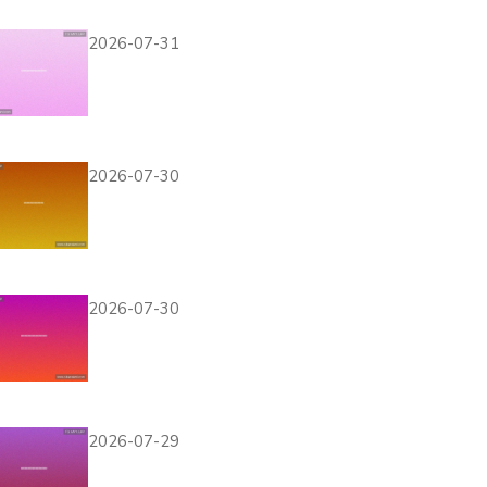
录问题解决方案
2026-07-31
荷兰日本世界杯比赛地
点在哪裡？详细位置及
周边配套设施介绍
2026-07-30
英格兰与加纳世界杯比
赛阵容对比及比赛前瞻
分析
2026-07-30
苏格兰对巴西比赛替补
名单曝光，分析潜在替
补对比赛走势的影响
2026-07-29
美国队对巴拉圭比赛出