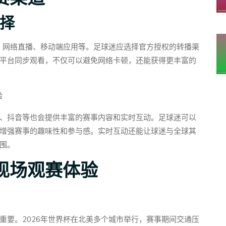
择
视、网络直播、移动端应用等。足球迷应选择官方授权的转播渠
平台同步观看，不仅可以避免网络卡顿，还能获得更丰富的
验
、抖音等也会提供丰富的赛事内容和实时互动。足球迷可以
增强赛事的趣味性和参与感。实时互动还能让球迷与全球其
围。
现场观赛体验
重要。2026年世界杯在北美多个城市举行，赛事期间交通压