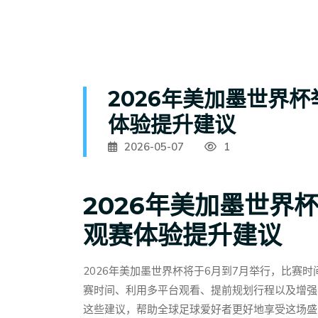
2026年美加墨世界
体验提升建议
2026-05-07
1
2026年美加墨世界
观赛体验提升建议
2026年美加墨世界杯将于6月到7月举行，比赛
赛时间、利用多平台观看、提前规划行程以及增强
这些建议，帮助全球足球爱好者更好地享受这场盛