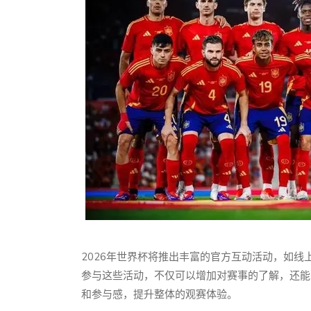
2026年世界杯将推出丰富的官方互动活动，如
参与这些活动，不仅可以增加对赛事的了解，还能
和参与感，提升整体的观赛体验。