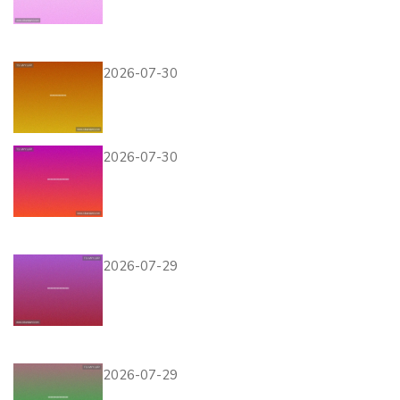
裡？详细位置及周边配套设施
介绍
2026-07-30
英格兰与加纳世界杯比赛阵容
对比及比赛前瞻分析
2026-07-30
苏格兰对巴西比赛替补名单曝
光，分析潜在替补对比赛走势
的影响
2026-07-29
美国队对巴拉圭比赛出场名
单：关键球员状态与战术调整
深度解析
2026-07-29