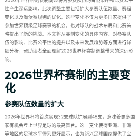
2026年世界杯的赛制调整将对参赛队伍的备战策略和比赛公平
性产生深远影响。此次调整主要包括扩大参赛队伍数量、赛程
变化以及淘汰赛规则的优化。这些变化不仅为更多国家提供了
参加世界顶级足球赛事的机会，也对球队的战术布局和比赛策
略提出了新的挑战。本文将从赛制变化的具体内容、对参赛队
伍的影响、比赛公平性的提升以及未来发展趋势等方面进行详
细分析，帮助读者全面理解2026世界杯赛制调整带来的深远影
响。
2026世界杯赛制的主要变
化
参赛队伍数量的扩大
2026年世界杯将首次实现32支球队扩展到48支，意味着更多国
家有机会登上世界足球的最高舞台。这一变化使得亚洲、非洲
等地区的足球水平得到更好展示，也为新兴足球国家提供了宝