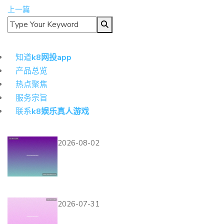
上一篇
导航
知道
k8网投app
产品总览
热点聚焦
服务宗旨
联系
k8娱乐真人游戏
热门资讯
2026-08-02
详细介绍K8网站登录入口的
多种方式及常见登录问题解决
方案
2026-07-31
荷兰日本世界杯比赛地点在哪