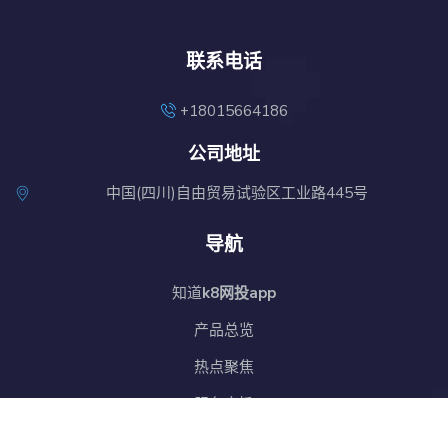
联系电话
+18015664186
公司地址
中国(四川)自由贸易试验区工业路445号
导航
知道
k8网投app
产品总览
热点聚焦
服务宗旨
联系
k8娱乐真人游戏