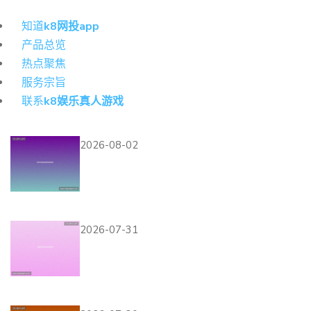
导航
知道
k8网投app
产品总览
热点聚焦
服务宗旨
联系
k8娱乐真人游戏
热门资讯
2026-08-02
详细介绍K8网站登录入口的
多种方式及常见登录问题解决
方案
2026-07-31
荷兰日本世界杯比赛地点在哪
裡？详细位置及周边配套设施
介绍