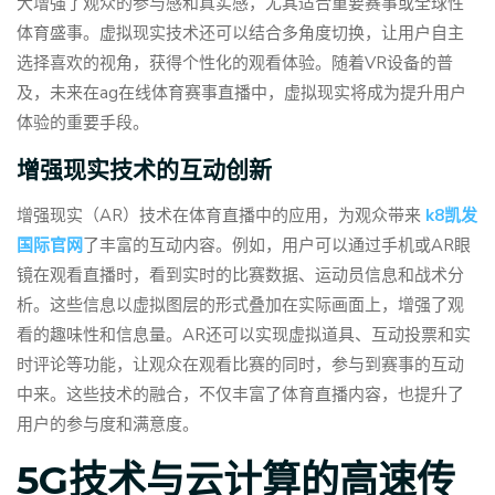
大增强了观众的参与感和真实感，尤其适合重要赛事或全球性
体育盛事。虚拟现实技术还可以结合多角度切换，让用户自主
选择喜欢的视角，获得个性化的观看体验。随着VR设备的普
及，未来在ag在线体育赛事直播中，虚拟现实将成为提升用户
体验的重要手段。
增强现实技术的互动创新
增强现实（AR）技术在体育直播中的应用，为观众带来
k8凯发
国际官网
了丰富的互动内容。例如，用户可以通过手机或AR眼
镜在观看直播时，看到实时的比赛数据、运动员信息和战术分
析。这些信息以虚拟图层的形式叠加在实际画面上，增强了观
看的趣味性和信息量。AR还可以实现虚拟道具、互动投票和实
时评论等功能，让观众在观看比赛的同时，参与到赛事的互动
中来。这些技术的融合，不仅丰富了体育直播内容，也提升了
用户的参与度和满意度。
5G技术与云计算的高速传