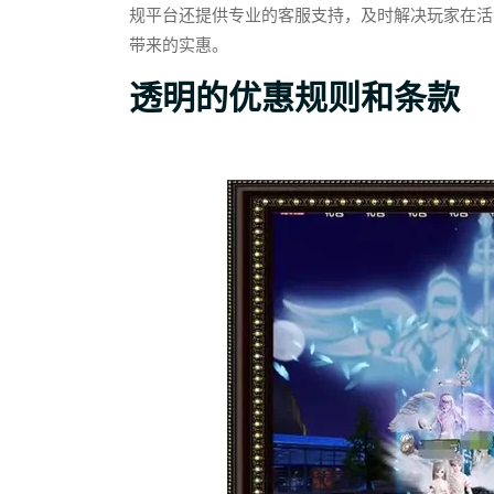
规平台还提供专业的客服支持，及时解决玩家在活
带来的实惠。
透明的优惠规则和条款