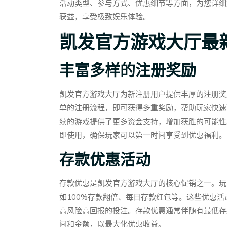
活动类型、参与方式、优惠细节等方面，为您详细
获益，享受极致娱乐体验。
凯发官方游戏大厅最
丰富多样的注册奖励
凯发官方游戏大厅为新注册用户提供丰厚的注册奖
单的注册流程，即可获得多重奖励，帮助玩家快速
续的游戏提供了更多资金支持，增加获胜的可能性
即使用，确保玩家可以第一时间享受到优惠福利。
存款优惠活动
存款优惠是凯发官方游戏大厅的核心促销之一。玩
如100%存款翻倍、每日存款红包等。这些优惠
高风险高回报的投注。存款优惠通常伴随有最低存
间和金额，以最大化优惠收益。