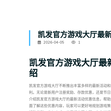
凯发官方游戏大厅最
2026-04-05
1
凯发官方游戏大厅最
绍
凯发官方游戏大厅不断推出丰富多样的最新活动和
利。无论是新用户注册奖励、存款优惠，还是节日
介绍凯发官方游戏大厅的最新活动优惠信息，帮助
面了解这些优惠内容，玩家可以更好地规划游戏策