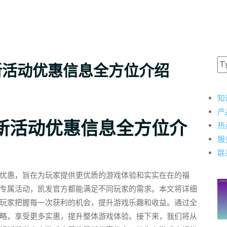
新活动优惠信息全方位介绍
知
产
新活动优惠信息全方位介
热
服
联
优惠，旨在为玩家提供更优质的游戏体验和实实在在的福
专属活动，凯发官方都能满足不同玩家的需求。本文将详细
玩家把握每一次获利的机会，提升游戏乐趣和收益。通过全
略，享受更多实惠，提升整体游戏体验。接下来，我们将从