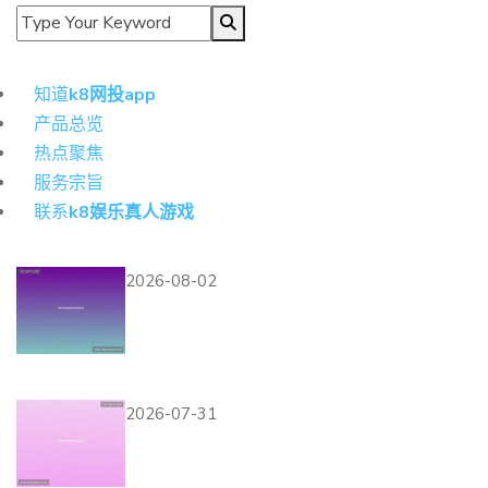
导航
知道
k8网投app
产品总览
热点聚焦
服务宗旨
联系
k8娱乐真人游戏
热门资讯
2026-08-02
详细介绍K8网站登录入口的
多种方式及常见登录问题解决
方案
2026-07-31
荷兰日本世界杯比赛地点在哪
裡？详细位置及周边配套设施