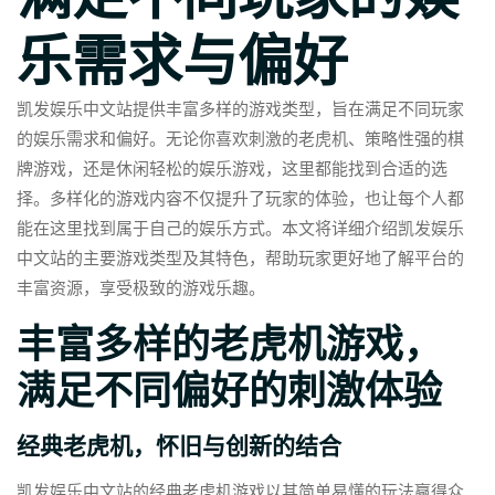
乐需求与偏好
凯发娱乐中文站提供丰富多样的游戏类型，旨在满足不同玩家
的娱乐需求和偏好。无论你喜欢刺激的老虎机、策略性强的棋
牌游戏，还是休闲轻松的娱乐游戏，这里都能找到合适的选
择。多样化的游戏内容不仅提升了玩家的体验，也让每个人都
能在这里找到属于自己的娱乐方式。本文将详细介绍凯发娱乐
中文站的主要游戏类型及其特色，帮助玩家更好地了解平台的
丰富资源，享受极致的游戏乐趣。
丰富多样的老虎机游戏，
满足不同偏好的刺激体验
经典老虎机，怀旧与创新的结合
凯发娱乐中文站的经典老虎机游戏以其简单易懂的玩法赢得众