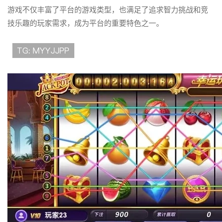
游戏不仅丰富了平台的游戏类型，也满足了追求智力挑战和竞
技乐趣的玩家需求，成为平台的重要特色之一。