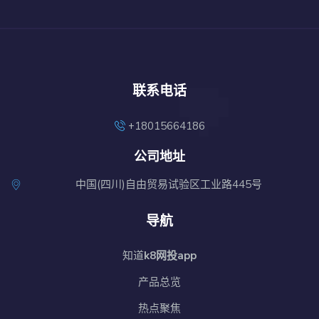
联系电话
+18015664186
公司地址
中国(四川)自由贸易试验区工业路445号
导航
知道
k8网投app
产品总览
热点聚焦