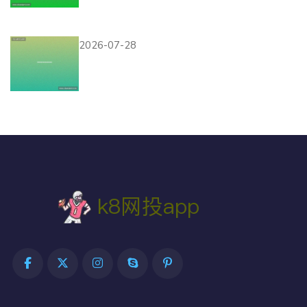
荐：享受世界杯激情的最佳选
择
2026-07-28
美国与土耳其世界杯比赛赛程
公布，如何快速订阅观看指南