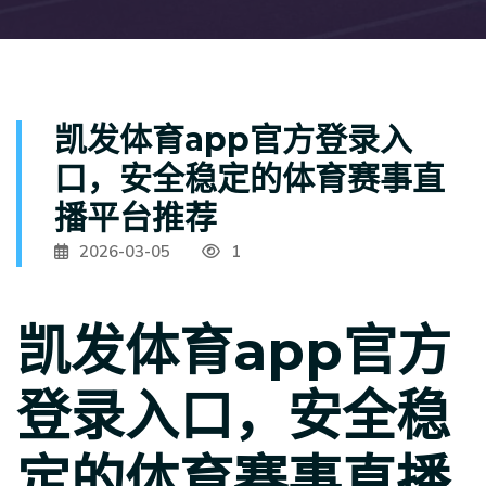
凯发体育app官方登录入
口，安全稳定的体育赛事直
播平台推荐
2026-03-05
1
凯发体育app官方
登录入口，安全稳
定的体育赛事直播