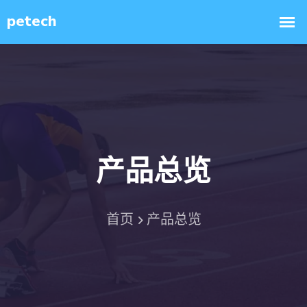
产品总览
首页
产品总览