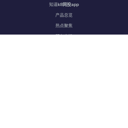
知道
k8网投app
产品总览
热点聚焦
服务宗旨
联系
k8娱乐真人游戏
网站地图
SiteMap
邮箱订阅