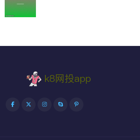
美国对巴拉圭比赛现场酒吧推
荐：享受世界杯激情的最佳选
择