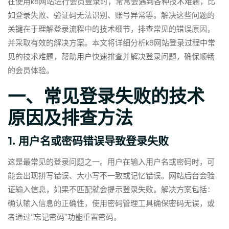
在使用k8网站进行会员登录时，常常会遇到各种技术难题，比
如登录失败、验证码无法识别、账号异常等。解决这些问题的
关键在于理解登录流程中的技术细节，排查常见的错误原因，
并采取有效的解决方案。本文将详细分析k8网站登录过程中常
见的技术难题，帮助用户快速排查并解决登录问题，确保顺畅
的会员体验。
一、常见登录失败的技术
原因及排查方法
1. 用户名或密码错误导致登录失败
这是最常见的登录问题之一。用户在输入用户名或密码时，可
能会出现拼写错误、大小写不一致或记忆错误。网站后台会验
证输入信息，如果不匹配就会提示登录失败。解决方案包括：
确认输入信息的正确性，使用密码管理工具确保密码无误，或
者通过“忘记密码”功能重置密码。