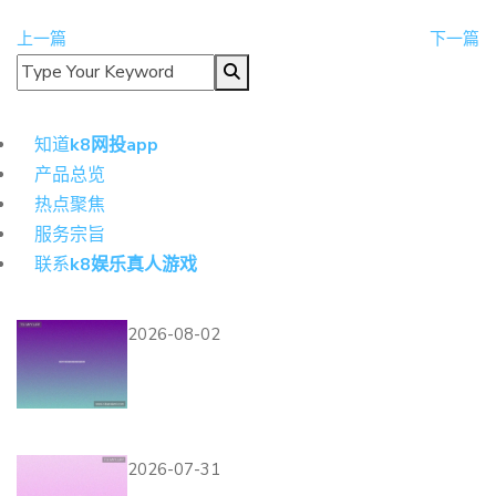
上一篇
下一篇
导航
知道
k8网投app
产品总览
热点聚焦
服务宗旨
联系
k8娱乐真人游戏
热门资讯
2026-08-02
详细介绍K8网站登录入口的
多种方式及常见登录问题解决
方案
2026-07-31