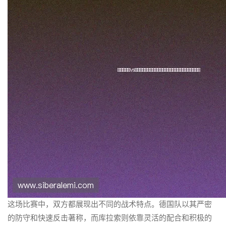
这场比赛中，双方都展现出不同的战术特点。德国队以其严密
的防守和快速反击著称，而库拉索则依靠灵活的配合和积极的