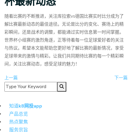
杯最新动态
随着比赛的不断推进，关注库拉索vs德国比赛实时比分成为了
解比赛最新动态的最佳途径。无论是比分的变化、赛场上的精
彩瞬间，还是战术的调整，都能通过实时信息第一时间掌握。
世界杯小组赛的激烈角逐，正等待着每一位足球爱好者的关注
与热议。希望本文能帮助您更好地了解比赛的最新情况，享受
足球带来的激情与精彩。让我们共同期待比赛的每一个精彩瞬
间，关注比赛动态，感受足球的魅力！
上一篇
下一篇
导航
知道
k8网投app
产品总览
热点聚焦
服务宗旨