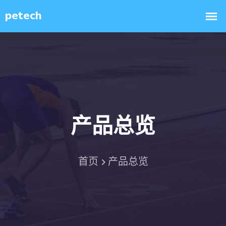
产品总览
首页
产品总览