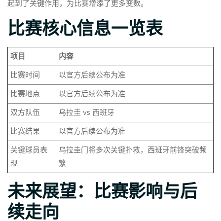
起到了关键作用，为比赛增添了更多变数。
比赛核心信息一览表
项目
内容
比赛时间
以官方后续公布为准
比赛地点
以官方后续公布为准
双方队伍
乌拉圭 vs 西班牙
比赛结果
以官方后续公布为准
关键球员表
乌拉圭门将多次关键扑救，西班牙前锋突破频
现
繁
未来展望：比赛影响与后
续走向