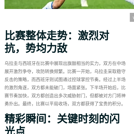
比赛整体走势：激烈对
抗，势均力敌
乌拉圭与西班牙在比赛中展现出旗鼓相当的实力，双方在中场
展开激烈争夺，攻防转换频繁。比赛一开始，乌拉圭采取稳守
反击的策略，而西班牙则试图通过控球掌控节奏。经过上半场
的激烈角逐，双方都未能破门，场面紧张。下半场开始后，比
赛节奏加快，双方都创造出多次威胁射门，但都被对方门将神
勇扑出。最终，比赛以平局收场，双方都获得了宝贵的积分。
精彩瞬间：关键时刻的闪
光点