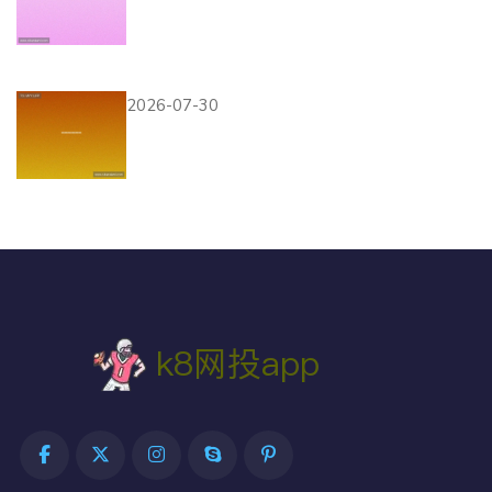
荷兰日本世界杯比赛地点在哪
裡？详细位置及周边配套设施
介绍
2026-07-30
英格兰与加纳世界杯比赛阵容
对比及比赛前瞻分析