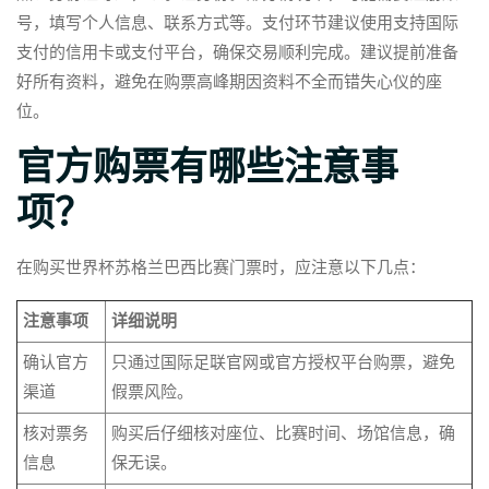
号，填写个人信息、联系方式等。支付环节建议使用支持国际
支付的信用卡或支付平台，确保交易顺利完成。建议提前准备
好所有资料，避免在购票高峰期因资料不全而错失心仪的座
位。
官方购票有哪些注意事
项？
在购买世界杯苏格兰巴西比赛门票时，应注意以下几点：
注意事项
详细说明
确认官方
只通过国际足联官网或官方授权平台购票，避免
渠道
假票风险。
核对票务
购买后仔细核对座位、比赛时间、场馆信息，确
信息
保无误。