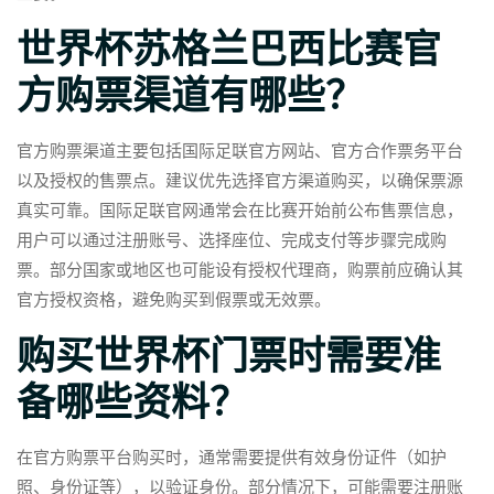
世界杯苏格兰巴西比赛官
方购票渠道有哪些？
官方购票渠道主要包括国际足联官方网站、官方合作票务平台
以及授权的售票点。建议优先选择官方渠道购买，以确保票源
真实可靠。国际足联官网通常会在比赛开始前公布售票信息，
用户可以通过注册账号、选择座位、完成支付等步骤完成购
票。部分国家或地区也可能设有授权代理商，购票前应确认其
官方授权资格，避免购买到假票或无效票。
购买世界杯门票时需要准
备哪些资料？
在官方购票平台购买时，通常需要提供有效身份证件（如护
照、身份证等），以验证身份。部分情况下，可能需要注册账