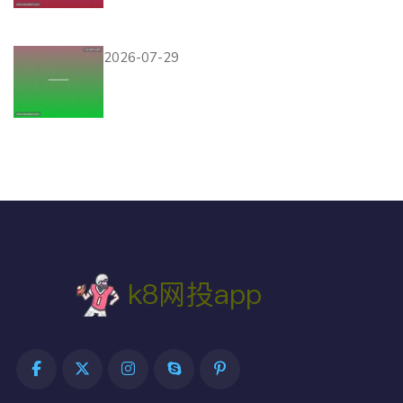
单：关键球员状态与战术调整
深度解析
2026-07-29
美国对巴拉圭比赛现场酒吧推
荐：享受世界杯激情的最佳选
择