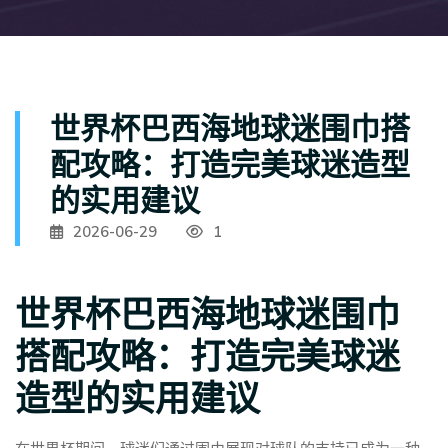
世界杯巴西海地球迷围巾搭
配攻略：打造完美球迷造型
的实用建议
2026-06-29
1
世界杯巴西海地球迷围巾
搭配攻略：打造完美球迷
造型的实用建议