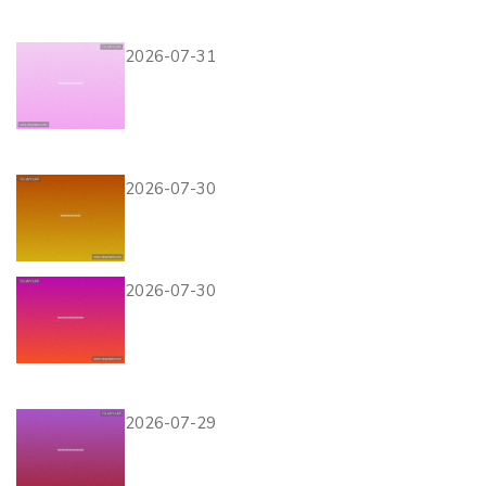
方案
2026-07-31
荷兰日本世界杯比赛地点在哪
裡？详细位置及周边配套设施
介绍
2026-07-30
英格兰与加纳世界杯比赛阵容
对比及比赛前瞻分析
2026-07-30
苏格兰对巴西比赛替补名单曝
光，分析潜在替补对比赛走势
的影响
2026-07-29
美国队对巴拉圭比赛出场名