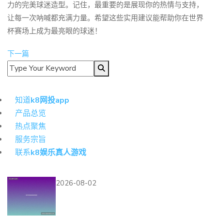
力的完美球迷造型。记住，最重要的是展现你的热情与支持，
让每一次呐喊都充满力量。希望这些实用建议能帮助你在世界
杯赛场上成为最亮眼的球迷！
下一篇
导航
知道
k8网投app
产品总览
热点聚焦
服务宗旨
联系
k8娱乐真人游戏
热门资讯
2026-08-02
详细介绍K8网站登录入口的
多种方式及常见登录问题解决