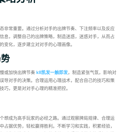
态非常重要。通过分析对手的出牌节奏、下注频率以及反应
信息，调整自己的出牌策略，制造迷惑，迷惑对手，从而占
的变化，逐步建立对对手的心理画像。
局势
慢或加快出牌节奏
k8凯发一触即发
，制造紧张气氛，影响对
误导对手的决策。合理运用心理战术，配合自己的技巧和策
技巧，更是对对手心理的精准把控。
个想成为高手玩家的必经之路。通过观察牌局规律、合理运
中占据优势，轻松赢得胜利。不断学习和实践，积累经验，