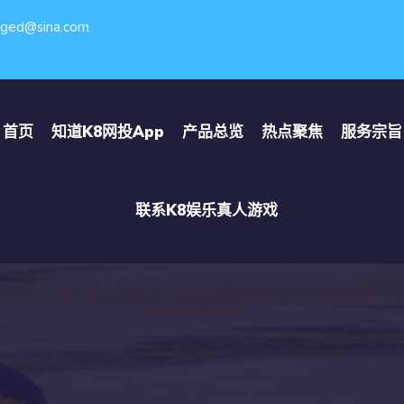
eged@sina.com
首页
知道
K8网投app
产品总览
热点聚焦
服务宗旨
联系
K8娱乐真人游戏