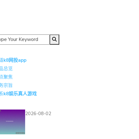
导航
道
k8网投app
品总览
点聚焦
务宗旨
系
k8娱乐真人游戏
热门资讯
2026-08-02
详细介绍K8网站登录入
口的多种方式及常见登