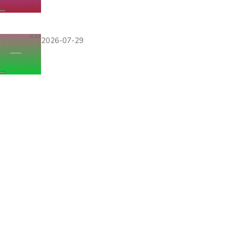
场名单：关键球员状态
与战术调整深度解析
2026-07-29
美国对巴拉圭比赛现场
酒吧推荐：享受世界杯
激情的最佳选择