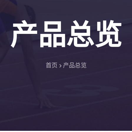
产品总览
首页
产品总览