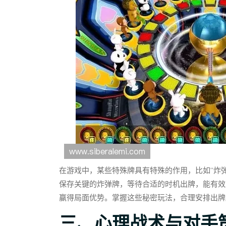
在游戏中，某些特殊牌具有特殊的作用，比如“炸弹
保存关键的炸弹牌，等待合适的时机出牌，能有效
赢得局面优势。掌握这些秘密玩法，合理安排出牌
三、心理战术与对手