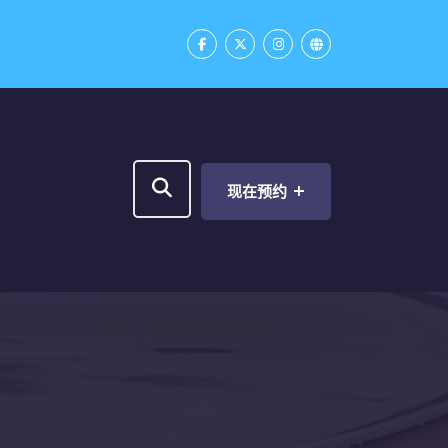
+
现在预约