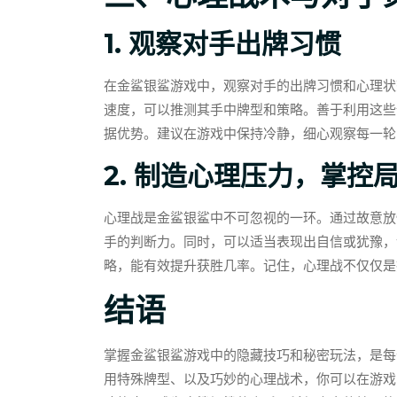
1. 观察对手出牌习惯
在金鲨银鲨游戏中，观察对手的出牌习惯和心理状
速度，可以推测其手中牌型和策略。善于利用这些
据优势。建议在游戏中保持冷静，细心观察每一轮
2. 制造心理压力，掌控
心理战是金鲨银鲨中不可忽视的一环。通过故意放
手的判断力。同时，可以适当表现出自信或犹豫，
略，能有效提升获胜几率。记住，心理战不仅仅是
结语
掌握金鲨银鲨游戏中的隐藏技巧和秘密玩法，是每
用特殊牌型、以及巧妙的心理战术，你可以在游戏