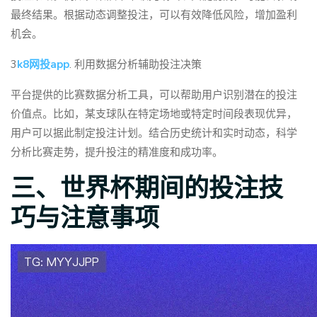
最终结果。根据动态调整投注，可以有效降低风险，增加盈利
机会。
3
k8网投app
. 利用数据分析辅助投注决策
平台提供的比赛数据分析工具，可以帮助用户识别潜在的投注
价值点。比如，某支球队在特定场地或特定时间段表现优异，
用户可以据此制定投注计划。结合历史统计和实时动态，科学
分析比赛走势，提升投注的精准度和成功率。
三、世界杯期间的投注技
巧与注意事项