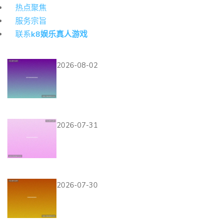
热点聚焦
服务宗旨
联系
k8娱乐真人游戏
热门资讯
2026-08-02
详细介绍K8网站登录入口的
多种方式及常见登录问题解决
方案
2026-07-31
荷兰日本世界杯比赛地点在哪
裡？详细位置及周边配套设施
介绍
2026-07-30
英格兰与加纳世界杯比赛阵容
对比及比赛前瞻分析