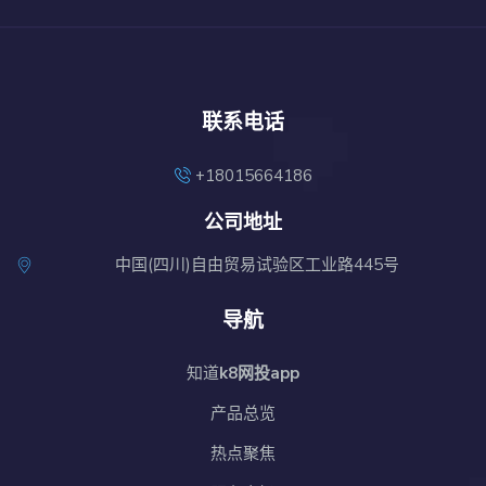
联系电话
+18015664186
公司地址
中国(四川)自由贸易试验区工业路445号
导航
知道
k8网投app
产品总览
热点聚焦