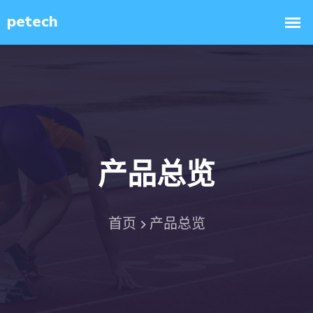
产品总览
首页
产品总览