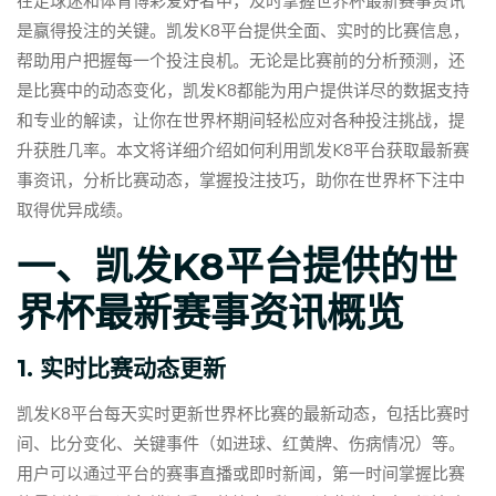
在足球迷和体育博彩爱好者中，及时掌握世界杯最新赛事资讯
是赢得投注的关键。凯发K8平台提供全面、实时的比赛信息，
帮助用户把握每一个投注良机。无论是比赛前的分析预测，还
是比赛中的动态变化，凯发K8都能为用户提供详尽的数据支持
和专业的解读，让你在世界杯期间轻松应对各种投注挑战，提
升获胜几率。本文将详细介绍如何利用凯发K8平台获取最新赛
事资讯，分析比赛动态，掌握投注技巧，助你在世界杯下注中
取得优异成绩。
一、凯发K8平台提供的世
界杯最新赛事资讯概览
1. 实时比赛动态更新
凯发K8平台每天实时更新世界杯比赛的最新动态，包括比赛时
间、比分变化、关键事件（如进球、红黄牌、伤病情况）等。
用户可以通过平台的赛事直播或即时新闻，第一时间掌握比赛