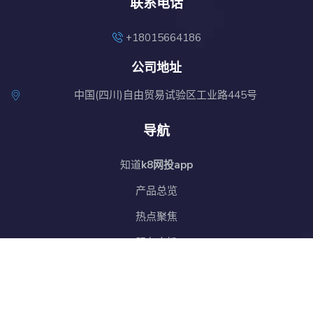
联系电话
+18015664186
公司地址
中国(四川)自由贸易试验区工业路445号
导航
知道
k8网投app
产品总览
热点聚焦
服务宗旨
联系
k8娱乐真人游戏
网站地图