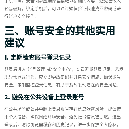
手机号码。安全问题应选择答案难以猜测的内容，避免被他人
轻易破解。绑定手机后，可以通过短信验证快速找回密码或进
行账户安全操作。
三、账号安全的其他实用
建议
1. 定期检查账号登录记录
登录后进入“账号管理”或“安全中心”，查看近期登录记录。若发
现异常登录行为，应立即更改密码并开启安全措施，确保账号
安全。定期监控登录信息，有助于及时发现潜在的安全风险。
2. 避免在公共设备上登录账号
在公共场所或公共电脑上登录账号存在信息泄露风险。建议使
用个人设备，确保网络环境安全，避免账号信息被窃取。退出
登录后，清除浏览器缓存和历史记录，进一步保护个人隐私。