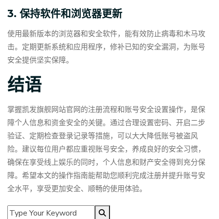
3. 保持软件和浏览器更新
使用最新版本的浏览器和安全软件，能有效防止病毒和木马攻
击。定期更新系统和应用程序，修补已知的安全漏洞，为账号
安全提供坚实保障。
结语
掌握凯发旗舰网站官网的注册流程和账号安全设置操作，是保
障个人信息和资金安全的关键。通过合理设置密码、开启二步
验证、定期检查登录记录等措施，可以大大降低账号被盗风
险。建议每位用户都应重视账号安全，养成良好的安全习惯，
确保在享受线上娱乐的同时，个人信息和财产安全得到充分保
障。希望本文的操作指南能帮助您顺利完成注册并提升账号安
全水平，享受更加安全、顺畅的使用体验。