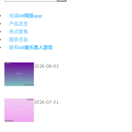
导航
知道
k8网投app
产品总览
热点聚焦
服务宗旨
联系
k8娱乐真人游戏
热门资讯
2026-08-02
详细介绍K8网站登录入口的
多种方式及常见登录问题解决
方案
2026-07-31
荷兰日本世界杯比赛地点在哪
裡？详细位置及周边配套设施
介绍