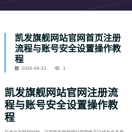
凯发旗舰网站官网首页注册
流程与账号安全设置操作教
程
2026-04-21
1
凯发旗舰网站官网注册流
程与账号安全设置操作教
程