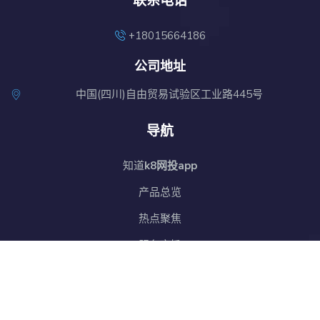
联系电话
+18015664186
公司地址
中国(四川)自由贸易试验区工业路445号
导航
知道
k8网投app
产品总览
热点聚焦
服务宗旨
联系
k8娱乐真人游戏
网站地图