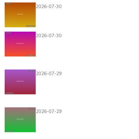
2026-07-30
英格兰与加纳世界杯比赛阵容
对比及比赛前瞻分析
2026-07-30
苏格兰对巴西比赛替补名单曝
光，分析潜在替补对比赛走势
的影响
2026-07-29
美国队对巴拉圭比赛出场名
单：关键球员状态与战术调整
深度解析
2026-07-29
美国对巴拉圭比赛现场酒吧推
荐：享受世界杯激情的最佳选