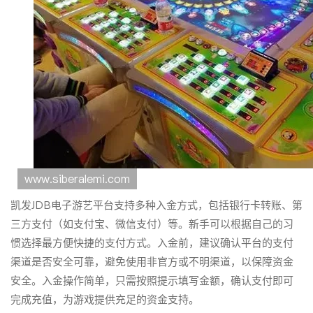
凯发JDB电子游艺平台支持多种入金方式，包括银行卡转账、第
三方支付（如支付宝、微信支付）等。新手可以根据自己的习
惯选择最方便快捷的支付方式。入金前，建议确认平台的支付
渠道是否安全可靠，避免使用非官方或不明渠道，以保障资金
安全。入金操作简单，只需按照提示填写金额，确认支付即可
完成充值，为游戏提供充足的资金支持。