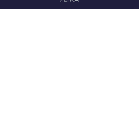
服务宗旨
联系
k8娱乐真人游戏
网站地图
SiteMap
邮箱订阅
Copyright © 2026 - 版权所有
k8网投app - (中国)大理k8网投
app咨询集团有限公司欢迎您